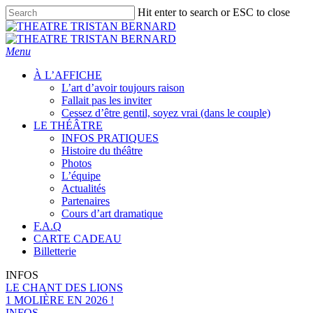
Skip
Hit enter to search or ESC to close
to
Close
main
Search
content
Menu
À L’AFFICHE
L’art d’avoir toujours raison
Fallait pas les inviter
Cessez d’être gentil, soyez vrai (dans le couple)
LE THÉÂTRE
INFOS PRATIQUES
Histoire du théâtre
Photos
L’équipe
Actualités
Partenaires
Cours d’art dramatique
F.A.Q
CARTE CADEAU
Billetterie
INFOS
LE CHANT DES LIONS
1 MOLIÈRE EN 2026 !
INFOS