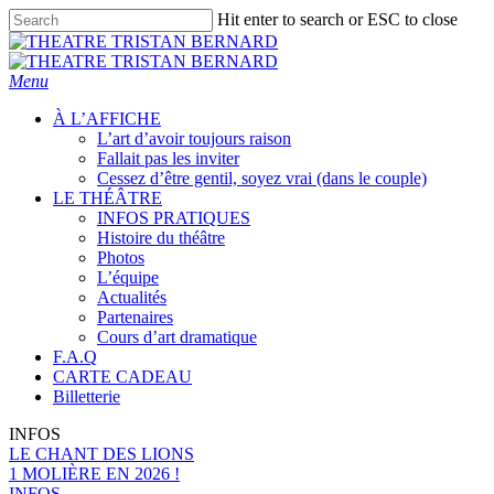
Skip
Hit enter to search or ESC to close
to
Close
main
Search
content
Menu
À L’AFFICHE
L’art d’avoir toujours raison
Fallait pas les inviter
Cessez d’être gentil, soyez vrai (dans le couple)
LE THÉÂTRE
INFOS PRATIQUES
Histoire du théâtre
Photos
L’équipe
Actualités
Partenaires
Cours d’art dramatique
F.A.Q
CARTE CADEAU
Billetterie
INFOS
LE CHANT DES LIONS
1 MOLIÈRE EN 2026 !
INFOS