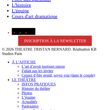
L'histoire
L'équipe
Cours d'art dramatique
Instagram
Facebook
LinkedIn
YouTube
INSCRIPTION À LA NEWSLETTER
© 2026 THEATRE TRISTAN BERNARD. Réalisation KB
Studios Paris
Close
À L’AFFICHE
Menu
L’art d’avoir toujours raison
Fallait pas les inviter
Cessez d’être gentil, soyez vrai (dans le couple)
LE THÉÂTRE
INFOS PRATIQUES
Histoire du théâtre
Photos
L’équipe
Actualités
Partenaires